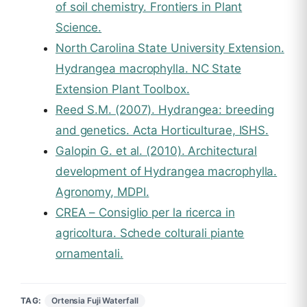
of soil chemistry. Frontiers in Plant
Science.
North Carolina State University Extension.
Hydrangea macrophylla. NC State
Extension Plant Toolbox.
Reed S.M. (2007). Hydrangea: breeding
and genetics. Acta Horticulturae, ISHS.
Galopin G. et al. (2010). Architectural
development of Hydrangea macrophylla.
Agronomy, MDPI.
CREA – Consiglio per la ricerca in
agricoltura. Schede colturali piante
ornamentali.
Ortensia Fuji Waterfall
TAG: