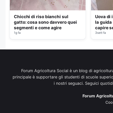
Chicchi di riso bianchi sul
Uova di 
gatto: cosa sono davvero quei
la guida
segmenti e come agire
capire s
1g fa
protegg
3sett fa
Forum Agricoltura Social è un blog di agricoltur
principale è supportare gli studenti di scuole superi
i nostri seguaci. Seguici quoti
Forum Agricoltu
Cook