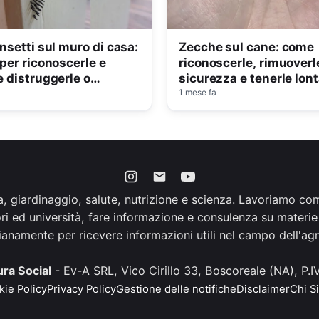
insetti sul muro di casa:
Zecche sul cane: come
 per riconoscerle e
riconoscerle, rimuoverl
e distruggerle o
sicurezza e tenerle lon
erle
giardino
1 mese fa
a, giardinaggio, salute, nutrizione e scienza. Lavoriamo come
ori ed università, fare informazione e consulenza su materie
dianamente per ricevere informazioni utili nel campo dell'agri
ra Social
- Ev-A SRL, Vico Cirillo 33, Boscoreale (NA), P
ie Policy
Privacy Policy
Gestione delle notifiche
Disclaimer
Chi S