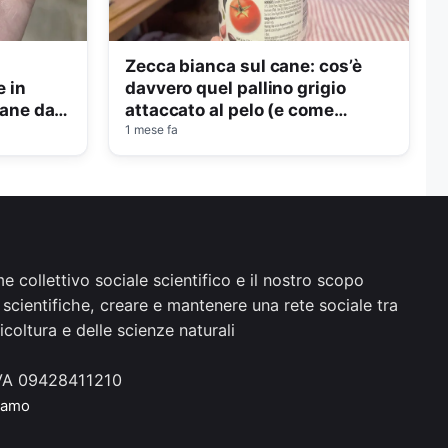
Zecca bianca sul cane: cos’è
e in
davvero quel pallino grigio
tane dal
attaccato al pelo (e come
rimuoverlo)
1 mese fa
 collettivo sociale scientifico e il nostro scopo
 scientifiche, creare e mantenere una rete sociale tra
coltura e delle scienze naturali
.IVA 09428411210
iamo