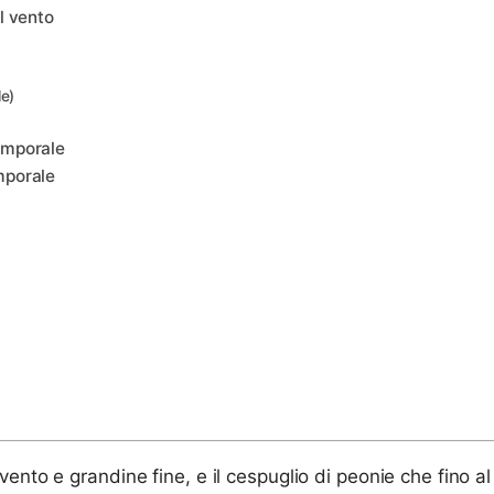
l vento
le)
emporale
mporale
nto e grandine fine, e il cespuglio di peonie che fino al g