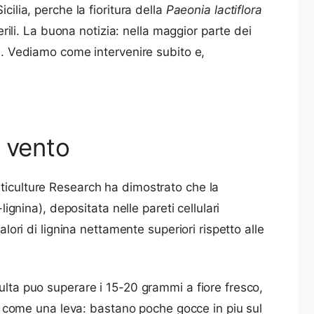
ilia, perche la fioritura della
Paeonia lactiflora
erili. La buona notizia: nella maggior parte dei
te. Vediamo come intervenire subito e,
l vento
rticulture Research ha dimostrato che la
ignina), depositata nelle pareti cellulari
lori di lignina nettamente superiori rispetto alle
ulta puo superare i 15-20 grammi a fiore fresco,
 come una leva: bastano poche gocce in piu sul