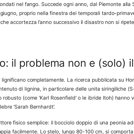
fondati nel fango. Succede ogni anno, dal Piemonte alla Sic
o giugno, proprio nella finestra dei temporali tardo-primav
lche accortezza l’anno successivo il disastro non si ripe
.
: il problema non e (solo) i
n lignificano completamente. La ricerca pubblicata su Ho
uto di lignina, in particolare delle unita siringiliche (S-l
 robusto (come ‘Karl Rosenfield’ o le ibride Itoh) hanno va
lebre ‘Sarah Bernhardt’.
tore fisico semplice: il bocciolo doppio di una peonia ad
pia facilmente. Lo stelo, lungo 80-100 cm, si comporta