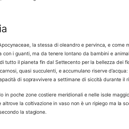
ia
 Apocynaceae, la stessa di oleandro e pervinca, e come m
a con i guanti, ma da tenere lontano da bambini e animal
di tutto il pianeta fin dal Settecento per la bellezza dei fi
rnosi, quasi succulenti, e accumulano riserve d’acqua: q
apacità di sopravvivere a settimane di siccità durante il r
 solo in poche zone costiere meridionali e nelle isole maggi
altrove la coltivazione in vaso non è un ripiego ma la sce
 secondo la stagione.