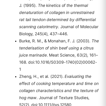
J. (1995).
The kinetics of the thermal
denaturation of collagen in unrestrained
rat tail tendon determined by differential
scanning calorimetry
. Journal of Molecular
Biology, 245(4), 437–446.
Burke, R. M., & Monahan, F. J. (2003).
The
tenderisation of shin beef using a citrus
juice marinade
. Meat Science, 63(2), 161–
168. doi:10.1016/S0309-1740(02)00062-
1
Zheng, H., et al. (2021).
Evaluating the
effect of cooking temperature and time on
collagen characteristics and the texture of
hog maw
. Journal of Texture Studies,
52(2). doi:10.1111/jtxs.12580