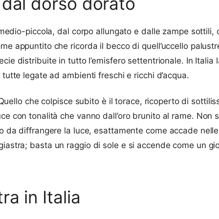
 dal dorso dorato
ia medio-piccola, dal corpo allungato e dalle zampe sottil
e appuntito che ricorda il becco di quell’uccello palustre
e distribuite in tutto l’emisfero settentrionale. In Italia 
 tutte legate ad ambienti freschi e ricchi d’acqua.
 Quello che colpisce subito è il torace, ricoperto di sottil
 luce con tonalità che vanno dall’oro brunito al rame. Non 
do da diffrangere la luce, esattamente come accade nelle a
iastra; basta un raggio di sole e si accende come un gioi
a in Italia