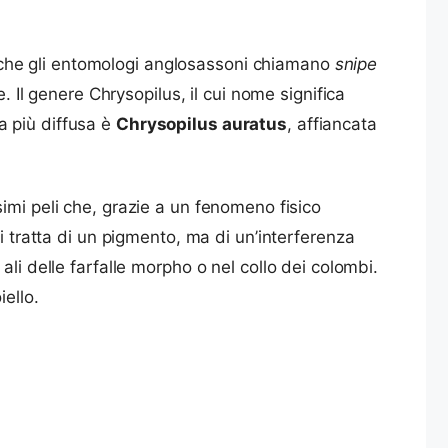
i, che gli entomologi anglosassoni chiamano
snipe
. Il genere Chrysopilus, il cui nome significa
la più diffusa è
Chrysopilus auratus
, affiancata
issimi peli che, grazie a un fenomeno fisico
si tratta di un pigmento, ma di un’interferenza
li delle farfalle morpho o nel collo dei colombi.
ello.