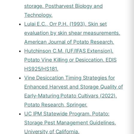
storage. Postharvest Biology and
Technology.
Lulai E.C., Orr P.H. (1993). Skin set
evaluation by skin shear measurements.
American Journal of Potato Research.
Hutchinson C.M. (UF/IFAS Extension).
Potato Vine Killing or Desiccation. EDIS
HS925/HS181.
Vine Desiccation Timing Strategies for
Enhanced Harvest and Storage Quality of
Early-Maturing Potato Cultivars (2022).
Potato Research, Springer.
UC IPM Statewide Program. Potato:
Storage Pest Management Guidelines.
University of California.