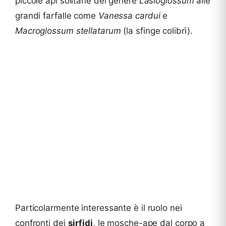
piccole api solitarie del genere
Lasioglossum
alle
grandi farfalle come
Vanessa cardui
e
Macroglossum stellatarum
(la sfinge colibrì).
Particolarmente interessante è il ruolo nei
confronti dei
sirfidi
, le mosche-ape dal corpo a