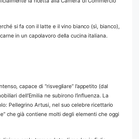
fficialmente la ricetta alla Camera di Commercio
é si fa con il latte e il vino bianco (sì, bianco),
carne in un capolavoro della cucina italiana.
tenso, capace di “risvegliare” l’appetito (dal
biliari dell’Emilia ne subirono l’influenza. La
olo: Pellegrino Artusi, nel suo celebre ricettario
e” che già contiene molti degli elementi che oggi