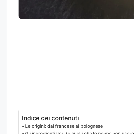
Indice dei contenuti
Le origini: dal francese al bolognese
Gli ingredienti veri (e quelli che le nonne non use