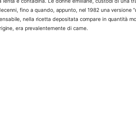
 lenta e contadina. Le donne emiliane, custodi di una tr
decenni, fino a quando, appunto, nel 1982 una versione “u
ensabile, nella ricetta depositata compare in quantità 
origine, era prevalentemente di carne.