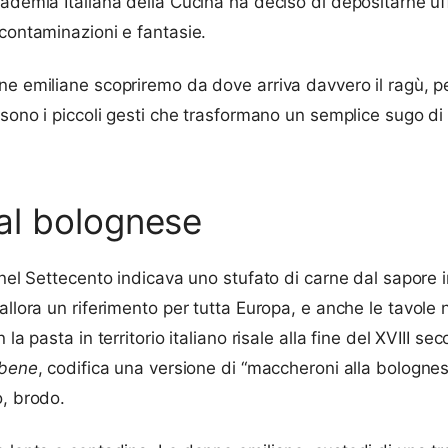
cademia Italiana della Cucina ha deciso di depositarne u
 contaminazioni e fantasie.
 emiliane scopriremo da dove arriva davvero il ragù, perch
 sono i piccoli gesti che trasformano un semplice sugo di 
 al bolognese
nel Settecento indicava uno stufato di carne dal sapore in
allora un riferimento per tutta Europa, e anche le tavole no
a pasta in territorio italiano risale alla fine del XVIII sec
 bene
, codifica una versione di “maccheroni alla bolognes
o, brodo.