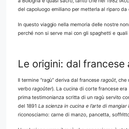
a Bologna è quasi sacro, tanto che nel 1982 l’Ac
del capoluogo emiliano per metterla al riparo da
In questo viaggio nella memoria delle nostre nonne
perché non si serve mai con gli spaghetti e quali
Le origini: dal francese
Il termine “ragù” deriva dal francese
ragoût
, che 
verbo
ragoûter
). La cucina di corte francese era 
prima testimonianza scritta di un ragù servito con l
del 1891
La scienza in cucina e l’arte di mangiar
riconosciamo: carne di manzo, pancetta, soffritt