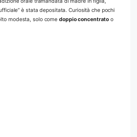
adizione orale tramandata di madre in figlia,
fficiale” è stata depositata. Curiosità che pochi
molto modesta, solo come
doppio concentrato
o