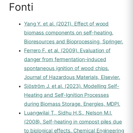
Fonti
Yang Y. et al. (2021). Effect of wood
biomass components on self-heating.
Bioresources and Bioprocessing, Springer.
Ferrero F. et al. (2009). Evaluation of
danger from fermentation-induced
spontaneous ignition of wood chips.
Journal of Hazardous Materials, Elsevier.
Sjöström J. et al. (2023). Modelling Self-
Heating and Self-Ignition Processes
during Biomass Storage. Energies, MDPI.
Luangwilai T., Sidhu H.S., Nelson M.I.
(2008). Self-heating in compost piles due
to biological effects. Chemical Engineering