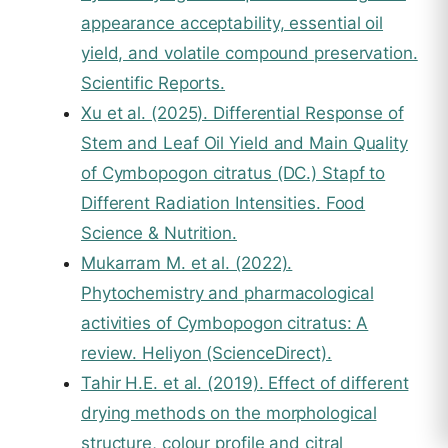
appearance acceptability, essential oil
yield, and volatile compound preservation.
Scientific Reports.
Xu et al. (2025). Differential Response of
Stem and Leaf Oil Yield and Main Quality
of Cymbopogon citratus (DC.) Stapf to
Different Radiation Intensities. Food
Science & Nutrition.
Mukarram M. et al. (2022).
Phytochemistry and pharmacological
activities of Cymbopogon citratus: A
review. Heliyon (ScienceDirect).
Tahir H.E. et al. (2019). Effect of different
drying methods on the morphological
structure, colour profile and citral