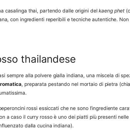
na casalinga thai, partendo dalle origini del
kaeng phet
(c
iana, con ingredienti reperibili e tecniche autentiche. Non 
rosso thailandese
si sempre alla polvere gialla indiana, una miscela di spe
aromatica
, preparata pestando nel mortaio di pietra (ch
fumatissima.
 peperoncini rossi essiccati che ne sono l’ingrediente carat
n a caso il curry rosso è uno dei piatti più presenti nelle 
nfluenzato dalla cucina indiana).