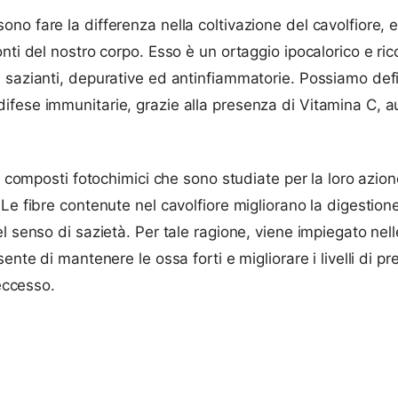
o fare la differenza nella coltivazione del cavolfiore, e
onti del nostro corpo. Esso è un ortaggio ipocalorico e r
 sazianti, depurative ed antinfiammatorie. Possiamo defi
ifese immunitarie, grazie alla presenza di Vitamina C, a
ei composti fotochimici che sono studiate per la loro azio
 Le fibre contenute nel cavolfiore migliorano la digesti
l senso di sazietà. Per tale ragione, viene impiegato ne
ente di mantenere le ossa forti e migliorare i livelli di 
 eccesso.