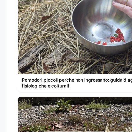
Pomodori piccoli perché non ingrossano: guida diag
fisiologiche e colturali