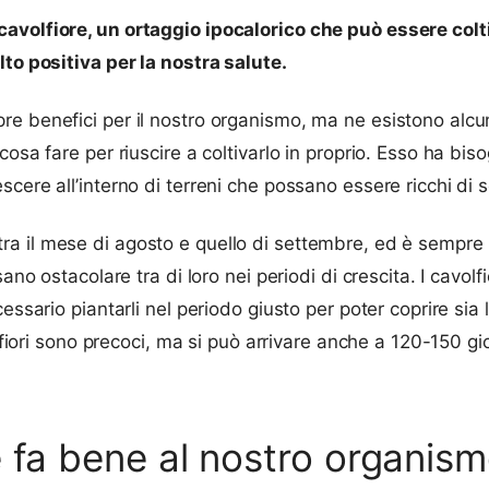
cavolfiore, un ortaggio ipocalorico che può essere col
lto positiva per la nostra salute.
 benefici per il nostro organismo, ma ne esistono alcuni 
cosa fare per riuscire a coltivarlo in proprio. Esso ha bi
scere all’interno di terreni che possano essere ricchi di
te, tra il mese di agosto e quello di settembre, ed è sempre
ano ostacolare tra di loro nei periodi di crescita. I cavolfi
ssario piantarli nel periodo giusto per poter coprire sia l
lfiori sono precoci, ma si può arrivare anche a 120-150 gio
 fa bene al nostro organis