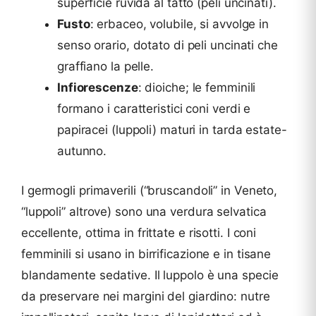
superficie ruvida al tatto (peli uncinati).
Fusto
: erbaceo, volubile, si avvolge in
senso orario, dotato di peli uncinati che
graffiano la pelle.
Infiorescenze
: dioiche; le femminili
formano i caratteristici coni verdi e
papiracei (luppoli) maturi in tarda estate-
autunno.
I germogli primaverili (“bruscandoli” in Veneto,
“luppoli” altrove) sono una verdura selvatica
eccellente, ottima in frittate e risotti. I coni
femminili si usano in birrificazione e in tisane
blandamente sedative. Il luppolo è una specie
da preservare nei margini del giardino: nutre