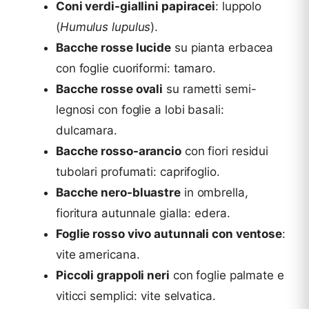
Coni verdi-giallini papiracei
: luppolo
(
Humulus lupulus
).
Bacche rosse lucide
su pianta erbacea
con foglie cuoriformi: tamaro.
Bacche rosse ovali
su rametti semi-
legnosi con foglie a lobi basali:
dulcamara.
Bacche rosso-arancio
con fiori residui
tubolari profumati: caprifoglio.
Bacche nero-bluastre
in ombrella,
fioritura autunnale gialla: edera.
Foglie rosso vivo autunnali con ventose
:
vite americana.
Piccoli grappoli neri
con foglie palmate e
viticci semplici: vite selvatica.