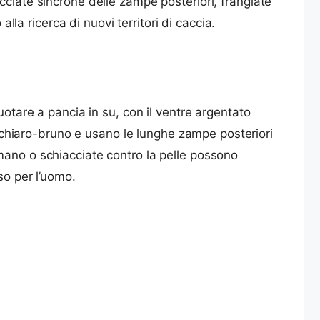
ciate sincrone delle zampe posteriori, frangiate
lla ricerca di nuovi territori di caccia.
uotare a pancia in su, con il ventre argentato
re chiaro-bruno e usano le lunghe zampe posteriori
mano o schiacciate contro la pelle possono
so per l’uomo.