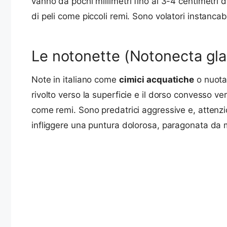
vanno da pochi millimetri fino ai 3-4 centimetri
di peli come piccoli remi. Sono volatori instancabil
Le notonette (Notonecta glau
Note in italiano come
cimici acquatiche
o nuotat
rivolto verso la superficie e il dorso convesso v
come remi. Sono predatrici aggressive e, attenzi
infliggere una puntura dolorosa, paragonata da mo