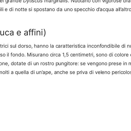
 del grande
Dytiscus marginalis
. Nuotano con vigorose brac
i e di notte si spostano da uno specchio d’acqua all’altro a
ca e affini)
rici sul dorso, hanno la caratteristica inconfondibile di n
erso il fondo. Misurano circa 1,5 centimetri, sono di colo
one, dotate di un rostro pungitore: se vengono prese in 
lti a quella di un’ape, anche se priva di veleno pericolo