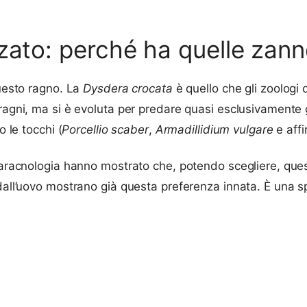
zato: perché ha quelle zann
questo ragno. La
Dysdera crocata
è quello che gli zoolog
 ragni, ma si è evoluta per predare quasi esclusivamente 
o le tocchi (
Porcellio scaber
,
Armadillidium vulgare
e affi
i aracnologia hanno mostrato che, potendo scegliere, que
 dall’uovo mostrano già questa preferenza innata. È una s