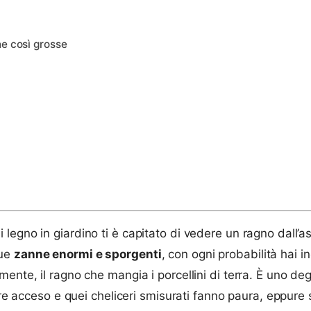
ne così grosse
egno in giardino ti è capitato di vedere un ragno dall’as
due
zanne enormi e sporgenti
, con ogni probabilità hai i
nte, il ragno che mangia i porcellini di terra. È uno degl
re acceso e quei cheliceri smisurati fanno paura, eppure si