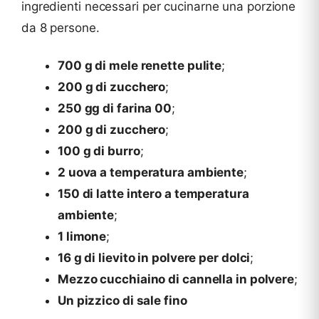
ingredienti necessari per cucinarne una porzione
da 8 persone.
700 g di mele renette pulite
;
200 g di zucchero
;
250 gg di farina 00
;
200 g di zucchero
;
100 g di burro
;
2 uova a temperatura ambiente
;
150 di latte intero a temperatura
ambiente
;
1 limone
;
16 g di lievito in polvere per dolci
;
Mezzo cucchiaino di cannella in polvere
;
Un pizzico di sale fino