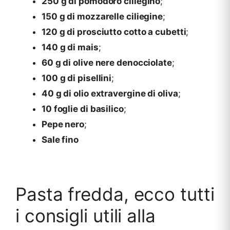
250 g di pomodoro ciliegino
;
150 g di mozzarelle ciliegine
;
120 g di prosciutto cotto a cubetti
;
140 g di mais
;
60 g di olive nere denocciolate
;
100 g di pisellini
;
40 g di olio extravergine di oliva
;
10 foglie di basilico
;
Pepe nero
;
Sale fino
Pasta fredda, ecco tutti
i consigli utili alla