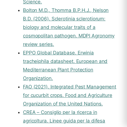
Science.
Bolton M.D., Thomma B.P.H.J., Nelson
B.D. (2006). Sclerotinia sclerotiorum:
biology and molecular traits of a
cosmopolitan pathogen. MDPI Agronomy
review series.
EPPO Global Database. Erwinia
tracheiphila datasheet. European and
Mediterranean Plant Protection
Organization.
FAO (2021). Integrated Pest Management
for cucurbit crops. Food and Agriculture
Organization of the United Nations.
CREA – Consiglio per la ricerca in
agricoltura. Linee guida per la difesa