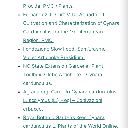
Procida. PMC / Plants.
Fernández J., Curt M.D., Aguado P.L.
Cultivation and Characterization of Cynara
Cardunculus for the Mediterranean
Region. PMC.
Fondazione Slow Food. Sant’Erasmo
Violet Artichoke Presidium.
NC State Extension Gardener Plant
Toolbox. Globe Artichoke – Cynara
cardunculus.
Agraria.org. Carciofo Cynara cardunculus
L. scolymus (L.) Hegi – Coltivazioni
erbacee.
Royal Botanic Gardens Kew. Cynara
cardunculus L. Plants of the World Online.