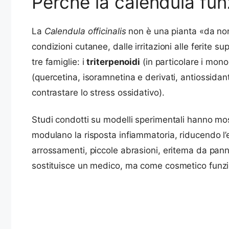
Perché la calendula fun
La
Calendula officinalis
non è una pianta «da nonn
condizioni cutanee, dalle irritazioni alle ferite s
tre famiglie: i
triterpenoidi
(in particolare i monoe
(quercetina, isoramnetina e derivati, antiossidant
contrastare lo stress ossidativo).
Studi condotti su modelli sperimentali hanno mostr
modulano la risposta infiammatoria, riducendo l’ed
arrossamenti, piccole abrasioni, eritema da panno
sostituisce un medico, ma come cosmetico funzion