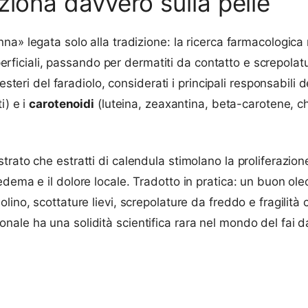
ziona davvero sulla pelle
a» legata solo alla tradizione: la ricerca farmacologica n
uperficiali, passando per dermatiti da contatto e screpolatu
steri del faradiolo, considerati i principali responsabili de
i) e i
carotenoidi
(luteina, zeaxantina, beta-carotene, c
ato che estratti di calendula stimolano la proliferazione 
ema e il dolore locale. Tradotto in pratica: un buon oleol
lino, scottature lievi, screpolature da freddo e fragilit
ale ha una solidità scientifica rara nel mondo del fai d