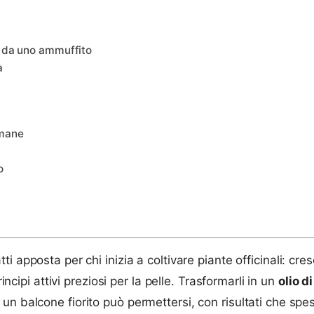
o da uno ammuffito
a
imane
o
i apposta per chi inizia a coltivare piante officinali: cres
incipi attivi preziosi per la pelle. Trasformarli in un
olio d
n balcone fiorito può permettersi, con risultati che spess